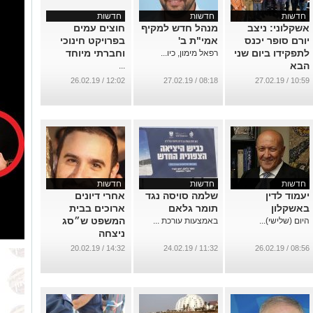
חדשות
חדשות
חדשות
אשקלוני: ניצב
מנהל חדש למקיף
חוצים עמים
יורם סופר יכנס
אמי"ת ב'
בפרויקט חינוכי
לתפקידו ביום שני
וחברתי מיוחד
רפאל מימון, כיו...
הבא
...
...
12:02 / 26.02.19
08:18 / 27.02.19
10:59 / 27.02.19
חדשות
חדשות
חדשות
יעמוד לדין
שלמה סויסה נגד
אחרי דיונים
באשקלון
תומר גלאם
ארוכים בבית
המשפט ש״סג
היום (שלישי)...
באמצעות עורכת ...
ניצחה
...
14:32 / 20.02.19
11:32 / 24.02.19
08:56 / 26.02.19