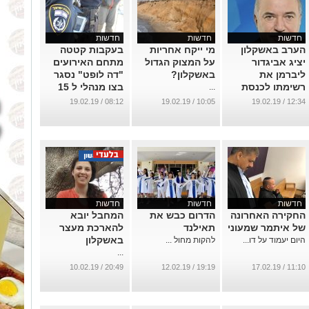
חדשות
חדשות
חדשות
הערב באשקלון
מי ייקח אחריות
בעקבות קטטה
יציג אביגדור
על המצוק הגדול
מתחם האירועים
ליברמן את
באשקלון?
"דה לופט" נסגר
רשימתו לכנסת
בצו מנהלי ל 15
...
ימים
...
08:12 / 19.02.19
10:05 / 19.02.19
12:34 / 19.02.19
...
חדשות
חדשות
חדשות
החקירה האחרונה
הדרום כבש את
המחבל יובא
של איתמר שמעוני
תאילנד
להארכת מעצר
באשקלון
היום יעמוד על דו...
להקות מחול ...
...
20:49 / 10.02.19
19:19 / 12.02.19
11:10 / 17.02.19