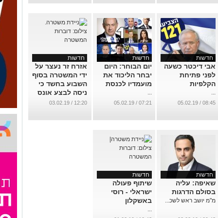
חדשות
חדשות
חדשות
אבי דיכטר כשעה
יום הבוחר: היום
אזרח זר נעצר על
לפני פתיחת
יבחר הליכוד את
ידי המשטרה בסוף
הקלפיות
מועמדיו לכנסת
השבוע בחשד כי
ניסה לבצע אונס
...
...
בעוברת אורח בה
12:20 / 03.02.19
07:21 / 05.02.19
08:45 / 05.02.19
הבחין ברחוב
...
חדשות
חדשות
שאיפה: עליה
שיתוף פעולה
בסולם הדרגות
ישראלי - רוסי
באשקלון
מ"מ יושב ראש לשכ...
...