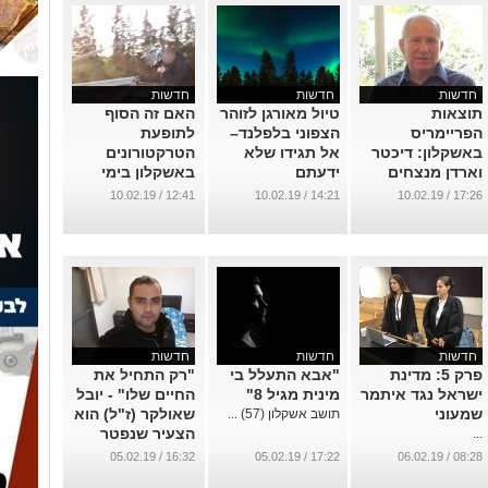
חדשות
חדשות
חדשות
תוצאות
טיול מאורגן לזוהר
האם זה הסוף
הפריימריס
הצפוני בלפלנד–
לתופעת
באשקלון: דיכטר
אל תגידו שלא
הטרקטורונים
וארדן מנצחים
ידעתם
באשקלון בימי
שישי?
...
...
12:41 / 10.02.19
14:21 / 10.02.19
17:26 / 10.02.19
...
חדשות
חדשות
חדשות
פרק 5: מדינת
"אבא התעלל בי
"רק התחיל את
ישראל נגד איתמר
מינית מגיל 8"
החיים שלו" - יובל
שמעוני
שאולקר (ז"ל) הוא
תושב אשקלון (57) ...
הצעיר שנפטר
...
הלילה בפתאומיות
16:32 / 05.02.19
17:22 / 05.02.19
08:28 / 06.02.19
...