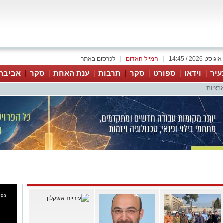
|
המייל האדום
|
לפרסום באתר
עיר
וידאו
ספורט
סקר
תרבות
ענת האחת
סקר
אביבה
רציות