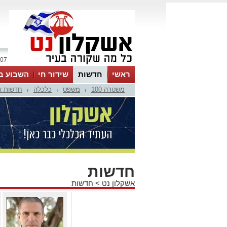
07 אוגוסט 2026 / 14:45
ראשי
חדשות
שידור חי
השבוע ב
משטרה 100
משפט
כלכלה
חדשות א
|
|
|
חדשות
אשקלון נט
>
חדשות