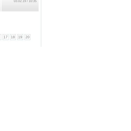
10:35 / 03.02.19
6
17
18
19
20