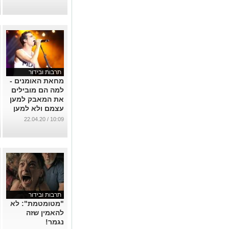
...
תרבות ובידור
מחאת האומנים -
למה הם מובילים
את המאבק למען
עצמם ולא למען
כולם?
10:09 / 22.04.20
...
תרבות ובידור
"מטומטמת": לא
להאמין שזה
נגמר!