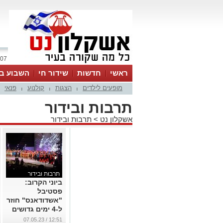
07 אוגוסט 2026 / 14:43
ראשי
חדשות
שידור חי
השבוע בע
מופעים לילדים
הצגות
קולנוע
פנאי
|
|
|
תרבות ובידור
אשקלון נט
>
תרבות ובידור
תרבות ובידור
ביוני הקרוב:
פסטיבל
"אשדודאנס" חוזר
ל-4 ימים גדושים
במופעים
12:51 / 07.05.23