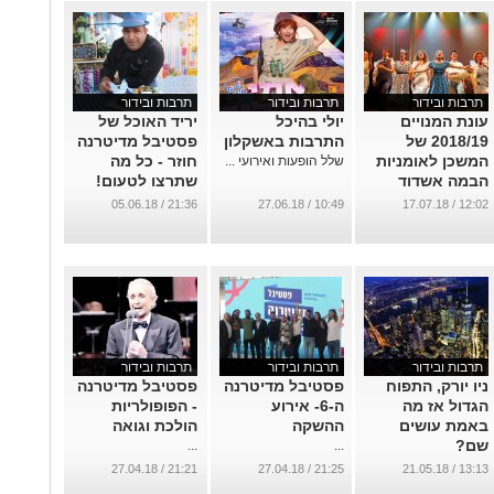
תרבות ובידור
תרבות ובידור
תרבות ובידור
עונת המנויים
יולי בהיכל
יריד האוכל של
2018/19 של
התרבות באשקלון
פסטיבל מדיטרנה
המשכן לאומניות
חוזר - כל מה
שלל הופעות ואירועי ...
הבמה אשדוד
שתרצו לטעום!
מציג מגוון רחב
...
21:36 / 05.06.18
10:49 / 27.06.18
12:02 / 17.07.18
של מופעי תרבות
...
תרבות ובידור
תרבות ובידור
תרבות ובידור
ניו יורק, התפוח
פסטיבל מדיטרנה
פסטיבל מדיטרנה
הגדול אז מה
ה-6- אירוע
- הפופולריות
באמת עושים
ההשקה
הולכת וגואה
שם?
...
...
...
21:21 / 27.04.18
21:25 / 27.04.18
13:13 / 21.05.18