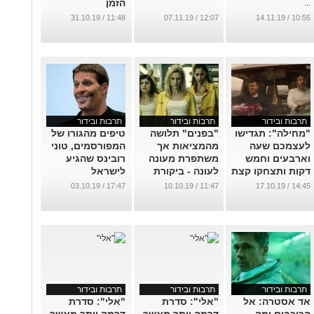
הזמן
...
...
11:48 / 31.10.19
12:07 / 07.11.19
10:55 / 14.11.19
תרבות ובידור
תרבות ובידור
תרבות ובידור
"מחילה": תגדישו
"בפנים" תלושה
טיפים מהגורו של
לעצמכם שעה
מהמציאות אך
המפורסמים, טוני
וארבעים וחמש
משתפרת מעונה
רובינס שהגיע
דקות ותצחקו קצת
לעונה - ביקורת
לישראל
על המצב המתוח
...
...
17:47 / 03.10.19
11:47 / 10.10.19
14:45 / 17.10.19
בארץ
...
תרבות ובידור
תרבות ובידור
תרבות ובידור
אד אסטרה: אל
"אלי": סדרת
"אלי": סדרת