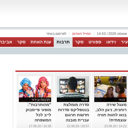
|
המייל האדום
|
לפרסום באתר
יר
וידאו
ספורט
סקר
תרבות
ענת האחת
סקר
אביבה
פנאי
פנאי
תרבות ובידור
מעגל שירה
סדרה מומלצת
"מהותרבות":
רוחנית, ניגון הלב,
בנטפליקס סדרות
מופעי פייסבוק
בואו לחוות חוויה
חדשות תרגום
לייב לכל
עוצמתית!
עברית מובנה
המשפחה
...
...
...
10:38 / 17.08.20
20:57 / 22.08.20
14:22 / 23.08.20