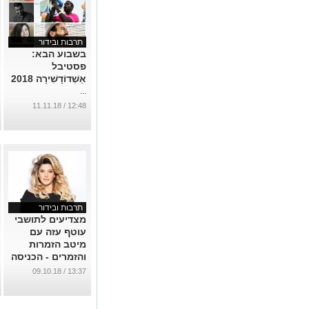
תרבות ובידור
בשבוע הבא:
פסטיבל
אַשְׁדוֹדָשִׁירָה 2018
...
12:48 / 11.11.18
תרבות ובידור
מצדיעים לתושבי
עוטף עזה עם
מיטב הזמרות
והזמרים - הכניסה
חופשית
13:37 / 09.10.18
...