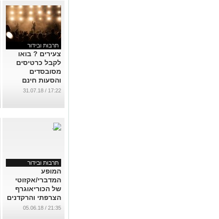
תרבות ובידור
צעירים ? בואו
לקבל כרטיסים
מסובסדים
והסעות חינם
להופעות הכי שוות
17:22 / 31.07.18
בפארק הבשור
...
תרבות ובידור
המופע
המדברי/אקזוטי
של הכוריאוגרף
הצרפתי והרקדנים
מאלג'ירייה - עוד
21:35 / 05.06.18
רגעים קסומים של