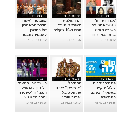
תרבות ובידור
תרבות ובידור
תרבות ובידור
'אַשְׁדוֹדָשִׁירָה'
יום הקולנוע
מהבימה לאשדוד:
2018: פסטיבל
הישראלי חוזר:
סדרת התאטרון
השירה הגדול
סרט ב-10 שקלים
של המשכן
ביותר בארץ חוזר
לאמנויות הבמה
...
ובגדול
יוצאת לדרך
11:52 / 14.10.18
17:37 / 15.10.18
09:42 / 19.10.18
...
...
תרבות ובידור
תרבות ובידור
הצגות
פסטיבל 'דרום
פסטיבל
היישר מהווסטאנד
עולה' יתקיים
''אושפיזין'' יארח
בלונדון - המופע
באשקלון בפעם
את פסטיבל
המצליח "סינטרה
החמישית
"פרנקופולי"
וחברים" מגיע
ברציפות בסוכות
הנודע מצרפת
לישראל
10:26 / 14.08.18
16:14 / 15.08.18
14:35 / 05.09.18
...
...
...