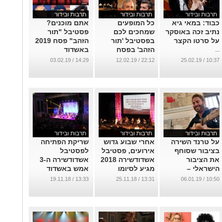
תרבות ובידור
תרבות ובידור
תרבות ובידור
כבוד: במאי גיא
כל המופעים
אתם מוכנים?
נתיב זכה באוסקר
שמחכים לכם
פסטיבל "תור
על סרטו הקצר
בפסטיבל 'תור
הזהב" פסח 2019
הזהב' בפסח
באשדוד
...
הקרוב באשדוד
...
14:29 / 03.02.19
22:12 / 12.02.19
10:37 / 25.02.19
...
תרבות ובידור
תרבות ובידור
תרבות ובידור
על טרנד השירה
אחרי שבוע גדוש
שריקת הפתיחה
בציבור שסוחף
אירועים, פסטיבל
לפסטיבל
את הציבור
אשדודשירה 2018
אשדודשירה ה-3
הישראלי –
מגיע לסיומו
אמש באשדוד
יתרונות והמלצות
...
...
13:33 / 19.11.18
13:31 / 25.11.18
10:50 / 06.01.19
...