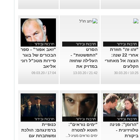
תרבות ובידור
תרבות ובידור
תרבות ובידור
"זהו זה" חוזרת
הסרט
"זאב אפור" - ספר
אחרי 22 שנה:
"התפשטות" -
הבכורים של בוגר
הצצה אל מאחורי
העלילה שחוזה
סיירות מטכ"ל רוני
הקלעים
במדויק את
אליאב
התפרצות הקורונה
...
...
17:04 / 09.03.20
21:42 / 13.03.20
10:25 / 30.03.20
...
תרבות ובידור
תרבות ובידור
תרבות ובידור
"הרומן": פנינה
"ימים נוראים":
כנופיית
טלוויזיונית -
חוטא למטרה
ברמינגהם: הולכת
ביקורת
ומשתבחת עם
ימים נוראים מציג ל...