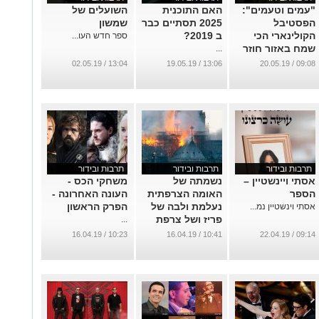
"עמים וטעמים":
האם התוכנית
השועלים של
הפסטיבל
2025 תסתיים כבר
שמשון
הקולינארי הכי
ב 2019?
ספר חדש העו...
שמח באזור חוזר
...
בסוף החודש
13:04 / 02.05.19
13:06 / 19.05.19
09:08 / 20.05.19
לאשדוד
...
תרבות ובידור
תרבות ובידור
תרבות ובידור
אסתי ויינשטיין –
נשמתה של
משחקי הכס -
הספר
האומה הצרפתית
העונה האחרונה -
נעלמת ולבה של
הפרק הראשון
אסתי וינשטיין נמ...
פריז ושל צרפת
...
נפצע
10:23 / 16.04.19
10:41 / 16.04.19
09:14 / 22.04.19
...