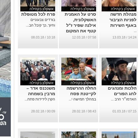
אשקלון בקהילה
אשקלון בקהילה
אשקלון בקהילה
מנהלת חדשה
סרט על האמנית
פרח לכל מטופלת
לפניות הציבור
האשקלונית,
בורדים צבעוניים
באגף השירות
אילנה שפיר ז"ל
וחיוך..כך קיבל הב...
קטף את המקום
...
הראשון בפסטיבל
10:18 / 08.03.18
07:58 / 12.03.18
14:24 / 13.03.18
סרטים בניו יורק
...
אשקלון בקהילה
אשקלון בקהילה
אשקלון בקהילה
הלכות ומנהגים
החלה ההרשמה
משנכנס אדר –
לחג הפורים
לקייטנת פסח
מרבין בשמחה
האדמו״ר הרב ...
במהלך חמישה י...
הקרן לידידות פתח...
00:09 / 28.02.18
08:43 / 28.02.18
07:15 / 01.03.18