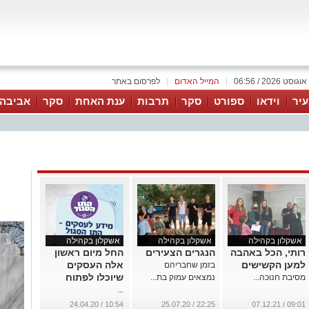
|
המייל האדום
|
לפרסום באתר
יר
וידאו
ספורט
סקר
תרבות
ענת האחת
סקר
אביבה 
אשקלון בקהילה
אשקלון בקהילה
אשקלון בקהילה
רותי, הכל באהבה
הנגרים הצעירים
החל מיום ראשון
למען הקשישים
אלה העסקים
בזמן שחבריהם
שיוכלו לפתוח
מסיבת חנוכה...
נמצאים עמוק בת...
...
10:54 / 24.04.20
22:25 / 25.07.20
09:01 / 07.12.21