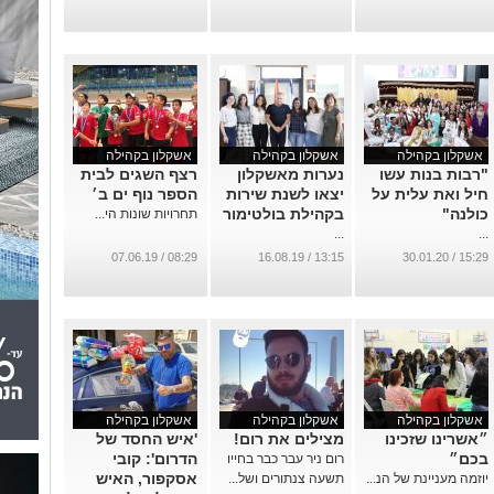
אשקלון בקהילה
אשקלון בקהילה
אשקלון בקהילה
"רבות בנות עשו
נערות מאשקלון
רצף השגים לבית
חיל ואת עלית על
יצאו לשנת שירות
הספר נוף ים ב׳
כולנה"
בקהילת בולטימור
תחרויות שונות הי...
...
...
08:29 / 07.06.19
13:15 / 16.08.19
15:29 / 30.01.20
אשקלון בקהילה
אשקלון בקהילה
אשקלון בקהילה
״אשרינו שזכינו
מצילים את רום!
'איש החסד של
בכם״
הדרום': קובי
רום ניר עבר כבר בחייו
אסקפור, האיש
יוזמה מעניינת של הנ...
תשעה צנתורים ושל...