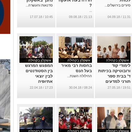
לכותל
חרדה בעת אזעקה
נחנך באשקלון
?
סיורים בירושלים...
סדנאות והעשרה...
...
10:45 / 17.07.18
21:13 / 09.08.18
11:31 / 04.09.18
אשקלון בקהילה
אשקלון בקהילה
אשקלון בקהילה
לימודי קוד
בחסות רבי מאיר
המפגש המרגש
ורובוטיקה בכיתות
בעל הנס
בין הסטודנטים
ד' בבית ספר
לבין יוצאי
ההילולה השנת...
תורני למדעים
אתיופיה
...
...
17:23 / 22.04.18
08:24 / 30.04.18
19:51 / 27.05.18
אשקלון בקהילה
אשקלון בקהילה
אשקלון בקהילה