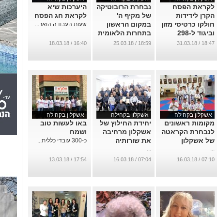
לקראת הפסח
נבחרת הרובוטיקה
היערכות שיא
הקרן לידידות
של מקיף ה'
לקראת חג הפסח
חולקו כרטיסי מזון
במקום הראשון
שעות העבודה הואר...
וביגוד ל-298
בתחרות הלאומית
משפחות וילדים
...
16:40 / 18.03.18
18:59 / 25.03.18
18:47 / 31.03.18
באשקלון בעלות
כוללת של 64,050
שקלים
...
אשקלון בקהילה
אשקלון בקהילה
אשקלון בקהילה
מקומות ראשונים
יחידת החילוץ של
באו לעשות טוב
לנבחרת הקראטה
אשקלון מרחיבה
ושמח
של אשקלון
את שורותיה
כ-300 עובדי כללית...
...
...
17:54 / 13.03.18
07:04 / 16.03.18
07:10 / 16.03.18