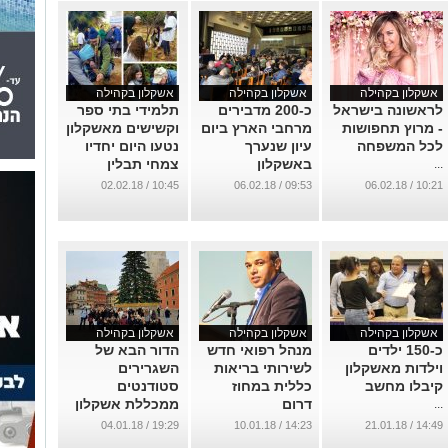
אשקלון בקהילה
אשקלון בקהילה
אשקלון בקהילה
לראשונה בישראל
כ-200 מדבירים
תלמידי בתי ספר
- מרוץ תחפושות
מרחבי הארץ ביום
וקשישים מאשקלון
לכל המשפחה
עיון שנערך
נטעו היום יחדיו
באשקלון
צמחי תבלין
...
...
...
10:45 / 02.02.18
09:53 / 06.02.18
10:21 / 06.02.18
אשקלון בקהילה
אשקלון בקהילה
אשקלון בקהילה
כ-150 ילדים
מנהל רפואי חדש
הדור הבא של
וילדות מאשקלון
לשירותי בריאות
השגרירים
קיבלו מחשב
כללית במחוז
סטודנטים
דרום
ממכללת אשקלון
...
...
...
19:29 / 04.01.18
14:23 / 10.01.18
14:49 / 21.01.18