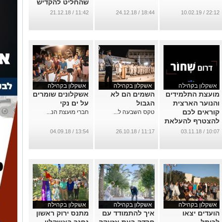
שהחליט להקדיש
את חייו לעזרה
11:42 / 21.12.18
18:44 / 24.12.18
22:12 / 10.02.19
לנזקקים
...
אשקלון בקהילה
אשקלון בקהילה
אשקלון בקהילה
מועצת התלמידים
השמים הם לא
אשקלונים שומרים
והנוער הארצית
הגבול
על ים נקי
קוראים לכם
טקס השבעה ל...
חברי מועצת הנ...
להצטרף להעלאת
המודעות של
13:54 / 04.09.18
11:17 / 26.10.18
10:07 / 03.11.18
הטרור בדרום
...
אשקלון בקהילה
אשקלון בקהילה
אשקלון בקהילה
הועדים יצאו
איך להתמודד עם
מתנס ירוק ראשון