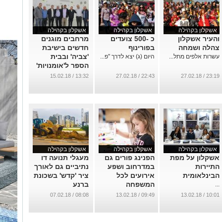
אשקלון בקהילה
אשקלון בקהילה
אשקלון בקהילה
והעיר אשקלון
כ -500 צועדים
מרחבים מוגנים
צהלה ושמחה
בפורינוף
חדשים בישיבת
'צביה' ובבית
עשרות אלפים מתל...
היום (ג) יצא לדרך "פ...
הספר ל'אומנויות'
...
13:32 / 15.02.18
22:43 / 27.02.18
23:19 / 27.02.18
אשקלון בקהילה
אשקלון בקהילה
אשקלון בקהילה
אשקלון על מפת
הפנינג פורים גם
מעגלי תנועה דו
התיירות
במדרחוב ושפע
נתיביים גם לאורך
הבינלאומית
אירועים לכל
ציר 'קדש' בשכונת
המשפחה
ברנע
...
...
...
08:08 / 07.02.18
09:49 / 13.02.18
10:01 / 13.02.18