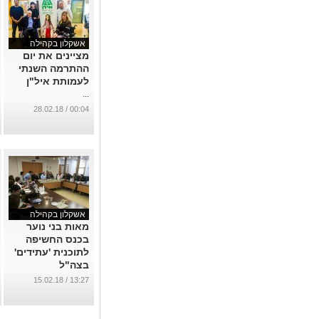
אשקלון בקהילה
מציינים את יום
ההתרמה השנתי
לעמותת איל"ן
...
00:04 / 28.02.18
אשקלון בקהילה
מאות בני נוער
בכנס החשיפה
לתוכנית 'עתידים'
בצה"ל
...
13:27 / 15.02.18