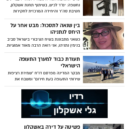
נחשפה: ימ"ר לכיש, בשיתוף תחנת אשקלון,
חטיבת סה"ר והיחידה המרכזית לחקירות
מיוחדות במשטרה הצבאית החוקרת, עצרו
שני חשודים - נתפסו סמים, רובה תבור,
בין שנאה לתסכול: מבט אחר על
רימונים ותחמושת
היחס לנתניהו
כשאני מתבוננת בשיח הציבורי בישראל סביב
בנימין נתניהו, אני רואה הרבה מאוד אמוציות.
לא פעם זה מתואר כשנאה עמוקה — אבל
בעיניי, ייתכן שמדובר במשהו אחר: תסכול
תעודת כבוד למערך התעופה
הישראלי
מבקר המדינה מפרסם דו"ח "שמירת רציפות
שירותי התעופה בעת חירום" ומשבח את
תפקוד משרד התחבורה: ״רואה בחיוב את
פעילות הרשות לתעופה אזרחית״
פשיטה על דירה באשקלון