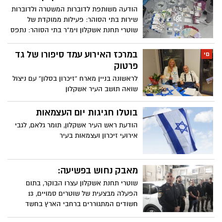
הודעה משותפת לדוברות המשטרה ולדוברות
שירות בתי הסוהר: פעילות ממוקדת של
שוטרי תחנת אשקלון וימ"ר בתי הסוהר: נתפס
מכשיר טייזר, סמים וכסף מזומן - חשוד
נעצר״
במרכז האירוע עמד סיפורו של גד
םי
פרטוק
לראשונה בניין מארח “זיכרון בסלון” עם ניצול
שואה תושב העיר אשקלון
בוטלו חגיגות יום העצמאות
הודעת ראש העיר אשקלון, תומר גלאם, לגבי
אירועי זיכרון ועצמאות בעיר
מאבק נחוש בפשיעה:
שוטרי תחנת אשקלון עצרו הבוקר, בתום
הפעלה מבצעית של שוטרים סמויים, 13
חשודים המתגוררים ברחבי הארץ בחשד
לסחר בסמים