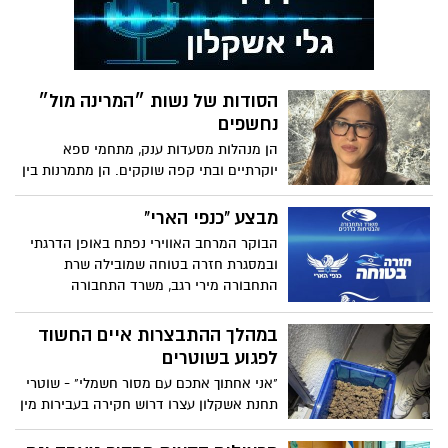
הסודות של נשות ״המרינה מול״
נחשפים
הן מנהלות מסעדות ענק, מתחמי ספא
יוקרתיים ובתי קפה שוקקים. הן מתמרנות בין
הורות לקריירה, נאבקות בסטיגמות של עולם
העסקים ומוכיחות שניהול נשי הוא לא רק
מבצע "כנפי הארי"
שוויון – הוא יתרון. לכבוד יום האישה
הבוקר המרחב האווירי נפתח באופן הדרגתי
הבינלאומי שחל היום (8.3), יצאנו לפגוש את
ובמסגרת חזרה בטוחה שמובילה שרת
הנשים שהופכות אתה"מרינה מול" למקום הכי
התחבורה מירי רגב, משרד התחבורה
חי בעיר
באמצעות מפקדת אלון, מפעיל מוקד מידע
ושירות לישראלים השוהים בחו"ל המבקשים
במהלך ההתבצרות איים החשוד
לשוב ארצה
לפגוע בשוטרים
"אני אחתוך אתכם עם מסור חשמלי" - שוטרי
תחנת אשקלון עצרו דרוש חקירה בעבירות מין
שהתבצר בדירה ואיים על שוטרים