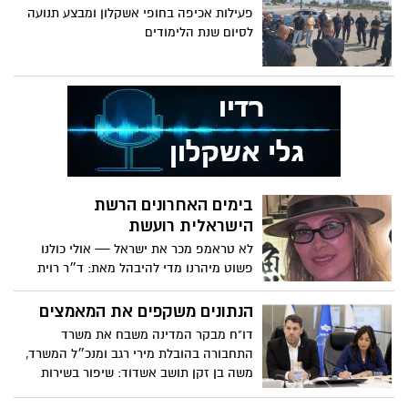
פעילות אכיפה בחופי אשקלון ומבצע תנועה
לסיום שנת הלימודים
בימים האחרונים הרשת
הישראלית רועשת
לא טראמפ מכר את ישראל — אולי כולנו
פשוט מיהרנו מדי להיבהל מאת: ד״ר רוית
לנדסברג ניו ג׳רזי
הנתונים משקפים את המאמצים
דו"ח מבקר המדינה משבח את משרד
התחבורה בהובלת מירי רגב ומנכ״ל המשרד,
משה בן זקן תושב אשדוד: שיפור בשירות
לציבור וציון גבוה מהממוצע בניהול התורים