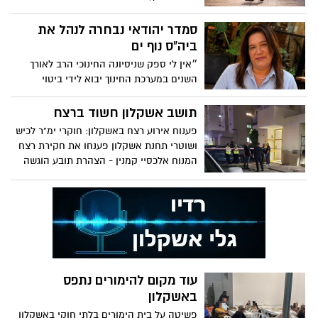
חתמו על גילוי דעת משותף הקורא לעצור את
החקיקה שתאפשר, לדבריהם, השתמטות
סמדר יהודאי נבחרה לנהל את
משירות צבאי ותפגע בעקרון השוויון בנטל.
ביה"ס נוף ים
״אין לי ספק שניסיונה החינוכי הרב לאורך
השנים במערכת החינוך יבוא לידי ביטוי
בהובלת בית הספר נוף ים״ אמר ראש מנהל
החינוך, יובל זוזות
תושב אשקלון חשוד ברצח
פענוח אירוע רצח באשקלון: חוקרי ימ"ר לכיש
ושוטרי תחנת אשקלון פענחו את חקירת רצח
המנוח אלכסיי קמנין - הצהרת תובע הוגשה
נגד תושב העיר
עוד מקום להימורים נתפס
באשקלון
פשיטה על בית הימורים בלתי חוקי באשקלון