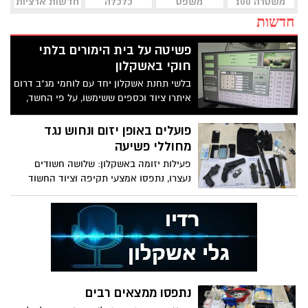
משטרה 100
משפט
כלכלה
חדשות ארציות
חדשות
פשיטה על בית הימורים בלתי
חוקי באשקלון
בלשי תחנת אשקלון יחד עם לוחמי מג"ב דרום
איתרו ציוד וכספים ששימשו, על פי החשד,
לניהול הימורים ועיכבו מספר מעורבים
לחקירה
פועלים באופן יזום ונחוש נגד
מחוללי פשיעה
פעילות יזומה באשקלון: שלושה חשודים
נעצרו, נתפסו אמצעי תקיפה וציוד החשוד
כמיועד לשימוש פלילי
נתפסו ממצאים רבים