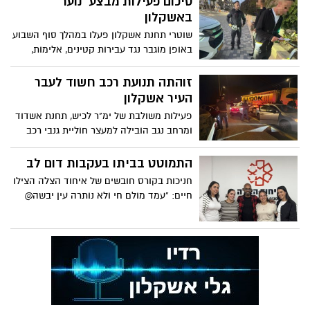
סיכום פעילות מבצע "נוער"
באשקלון
שוטרי תחנת אשקלון פעלו במהלך סוף השבוע
באופן מוגבר נגד עבירות קטינים, אלימות,
סדר ציבורי ותנועה, במטרה לצמצם
התנהגויות מסכנות חיים ולחזק את ביטחון
זוהתה תנועת רכב חשוד לעבר
הציבור
העיר אשקלון
פעילות משולבת של ימ"ר לכיש, תחנת אשדוד
ומרחב נגב הובילה למעצר חוליית גנבי רכב
לאחר מרדף מבצעי בדרום
התמוטט בביתו בעקבות דום לב
חניכות בקורס חובשים של איחוד הצלה הצילו
חיים: “עמד מולם חי ולא נותרה עין יבשה@