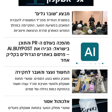
מבצע "שובר גלים"
במסגרת הנחיית מפכ"ל המשטרה להגברת
המאבק בפשיעת הנוער, התקיימה במהלך
החודש האחרון סדרת הרצאות חינוכיות
והסברתיות בבתי הספר התיכוניים בעיר
אשקלון, כחלק מפעילות משותפת של משרד
מהפכה בעולם ה-PR והתוכן
הנוער אשקלון וגורמי אכיפת החוק
בישראל: הכירו את AI.BUYPOST
– פרסום באתרים הגדולים בקליק
אחד
חוקי המשחק בעולם יחסי הציבור, ה-SEO
החשוד נעצר והועבר לחקירה
והתוכן השיווקי בישראל משתנים. מערכת
AI.BUYPOST החדשה הושקה היום ומבטיחה
מאבק נחוש בנגע הסמים: שוטרי תחנת
לעשות סוף לתהליכים הארוכים והמסורבלים,
אשקלון ולוחמי חטיבת סה"ר עצרו חשוד
ולאפשר לכל מותג לפרסם תוכן באתרי
בהחזקת כמות גדולה של סמים
החדשות והתוכן המובילים בארץ – בלחיצת
כפתור
אלכוהול אסור
שוטרי מחלק הנוער בתחנת אשקלון פועלים