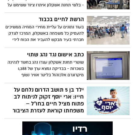
- בלשי תחנת אשקלון איתרו ציוד ששימש על
פי החשד לניהול הימורים ועיכבו את מפעיל
המקום לחקירה
הרשת לחיים בכבוד
בעוד נתונים על עליית מחירי המחיה ממשיכים
להעסיק כל משפחה באשקלון, המרכז לצדק
חברתי בעיר מבקש להעביר את הכוח לידי
התושבים ומזמין את הציבור לערב מיוחד של
חשיבה משותפת וגיבוש פתרונות בשטח
כתב אישום נגד נהג שתוי
שוטרי תחנת אשקלון עצרו נהג בחשד לנהיגה
בשכרות - בבדיקה נמצא ערך של 1,388
מיקרוגרם אלכוהול בליטר אוויר נשוף
ילד בן 5 תושב הדרום נלחם על
חייו: ארי יוסף זקוק לניתוח לב
פתוח מציל חיים בחו"ל –
משפחתו קוראת לעזרת הציבור
ארי יוסף אליאסים, ילד בן 5, מתמודד מאז
לידתו עם תסמונת מרפן מחלה גנטית נדירה
שפגעה בלבו. כעת הוא זקוק לניתוח לב פתוח