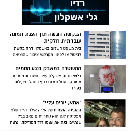
עבר, רופאת שיניים בהכשרתה ומטפלת
ברפואה משלימה ותושבת אשדוד, הייתה
בטוחה שחייה עומדים להסתיים לאחר
שאובחנה עם סרטן שחלות מתקדם * אבל אז
היא פגשה את ד"ר רן אורגד ואת הצוותים
הבקשה הוגשה תוך הצגת תמונה
בבית החולים הציבורי אסותא אשדוד –
עובדתית חלקית
והמסע שנראה בתחילתו חסר סיכוי, קיבל
תפנית שאפילו היא לא העזה לדמיין
בית משפט השלום באשקלון דחה בקשה
לביטול צו לפינוי מקרקעי ציבור שהוציאה
רשות מקרקעי ישראל בעקבות פלישה לחוף
אננס באשקלון.
המשטרה במאבק בנגע הסמים
בלשי תחנת אשקלון עצרו חשוד ותפסו סם
מסוג קריסטל וסכום כסף במהלך פעילות
בעירז
"אמא, יורים עליי"
המנגינה הנצחית של אליה אילוז הי"ד שלא
מפסיקה לנגן הוא נותר יתום מאב בגיל
שנתיים, בנה את עצמו דרך המוזיקה, ונרצח
בנובה כשאמו על הקו במאמץ נואש להצילו •