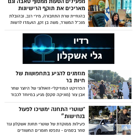
מפעילים הסעות ממסוף טאבה וגם
מאריכים את תוקף הרישיונות
בהנחיית שרת התחבורה, מירי רגב, ובהובלת
מנכ"ל המשרד, משה בן זקן, הועמדו לרשות
נוסעים הנוחתים בשדה התעופה טאבה
וחוצים את הגבול לישראל אוטובוסים,
הממתינים ביציאה מהמסוף בשטח הישראלי,
בהתאם לשעות נחיתת טיסות החילוץ בשדה
המצרי. כמו כן הוארך תוקפם של רישיונות
הנהיגה והשייט. שרת התחבורה, מירי רגב:
"המשרד פועל סביב השעון כדי להבטיח
מוזמנים להגיע בתחפושות של
רציפות תפקודית ושירותים חיוניים לכלל
חיות בר
אזרחי ישראל, גם בימי חירום"
הפרויקט המוזיקלי-זואולוגי של היוצר שחר
אבן צור (מוניקה סקס) מגיע במיוחד לכבוד
החג ויתקיים הפעם בגן הלאומי תל אשקלון
"שוטרי התחנה ימשיכו לפעול
בנחישות״
פעילות ממוקדת של שוטרי תחנת אשקלון נגד
סחר בסמים - נתפסו חומרים החשודים
כסמים בכמות גדולה ונעצרו שלושה חשודים