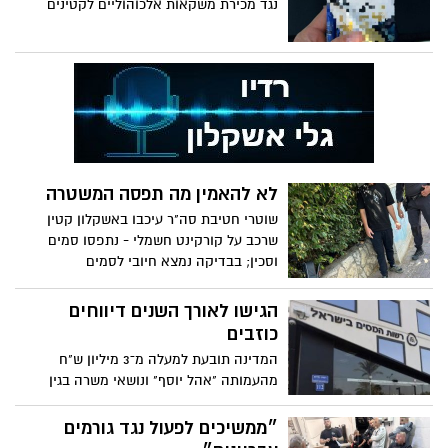
נגד מכירת משקאות אלכוהוליים לקטינים
לא להאמין מה תפסה המשטרה
שוטרי חטיבת סה"ר עיכבו באשקלון קטין
שרכב על קורקינט חשמלי - נתפסו סמים
וסכין; בבדיקה נמצא חיובי לסמים
הגישו לאורך השנים דיווחים
כוזבים
המדינה תובעת למעלה מ־3 מיליון ש"ח
מהעמותה "אהל יוסף" ונושאי משרה בגין
קבלת כספי תמיכות במרמה ובניגוד לחוק
״ממשיכים לפעול נגד גורמים