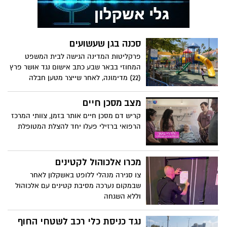
מורכב ומציל חיים, אולם לדברי משפחתו, לא
ניתן לבצע את ההליך בישראל, ולכן עליו
לעבור בדחיפות לבית חולים בניו יורק
המתמחה בניתוחים מסוג זה
סכנה בגן שעשועים
פרקליטות המדינה הגישה לבית המשפט
המחוזי בבאר שבע כתב אישום נגד אושר פרץ
(22) מדימונה, לאחר שייצר מטען חבלה
מאולתר והחזיק אותו בגן שעשועים באשקלון.
מצב מסכן חיים
קריש דם מסכן חיים אותר בזמן, צוותי המרכז
הרפואי ברזילי פעלו יחד להצלת המטופלת
מכרו אלכוהול לקטינים
צו סגירה מנהלי ללופט באשקלון לאחר
שבמקום נערכה מסיבת קטינים עם אלכוהול
וללא השגחה
נגד כניסת כלי רכב לשטחי החוף