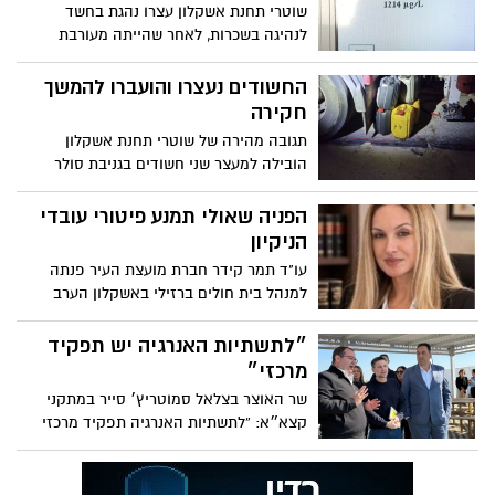
שוטרי תחנת אשקלון עצרו נהגת בחשד
לנהיגה בשכרות, לאחר שהייתה מעורבת
בתאונת דרכים עם שני כלי רכב חונים -
בבדיקה נמצא ערך של 1214 מיקרוגרם אלכוהול
החשודים נעצרו והועברו להמשך
בליטר אוויר נשוף
חקירה
תגובה מהירה של שוטרי תחנת אשקלון
הובילה למעצר שני חשודים בגניבת סולר
ממשאיות בעיר
הפניה שאולי תמנע פיטורי עובדי
הניקיון
עו"ד תמר קידר חברת מועצת העיר פנתה
למנהל בית חולים ברזילי באשקלון הערב
15.3.2026 בבקשה לבחון מחדש ולעצור את
פיטורי עשרות עובדי הנקיון לפני חג פסח.
״לתשתיות האנרגיה יש תפקיד
מרכזי״
שר האוצר בצלאל סמוטריץ׳ סייר במתקני
קצא״א: “לתשתיות האנרגיה תפקיד מרכזי
ביציבות המשק ולניצחון במלחמה״