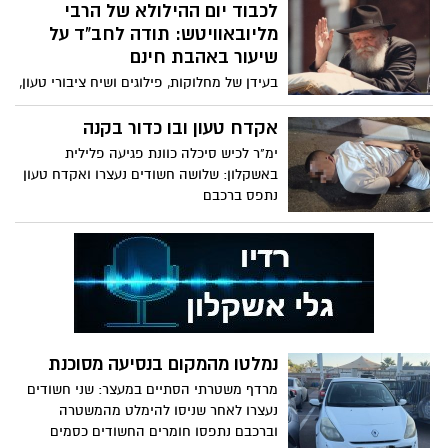
לכבוד יום ההילולא של הרבי
מליובאוויטש: תודה לחב"ד על
שיעור באהבת חינם
בעידן של מחלוקות, פילוגים ושיח ציבורי טעון,
יש תנועה אחת שמצליחה כבר עשרות שנים
להזכיר לכולנו אמת פשוטה: לפני כל ויכוח
אקדח טעון ובו כדור בקנה
פוליטי, דתי או אידיאולוגי - יש אדם. לפני כל
ימ"ר לכיש סיכלה כוונת פגיעה פלילית
מחלוקת - יש יהודי. לפני לימוד ודקדוק
באשקלון: שלושה חשודים נעצרו ואקדח טעון
בפרשנויות של בני אנש לתורה - יש לקיים
נתפס ברכבם
את הבסיס שלה - ואהבת לרעך כמוך. לפני
חיפוש אין סופי אחרי המצאת איסורים
חדשים - יש מצווה גדולה מכל אלו - אהבת
חינם. אם עם ישראל היה מתנהג ברוח
חסידות חב"ד, לא היה צריך לחכות למשיח –
כי אלו היו כבר ימות המשיח.
נמלטו מהמקום בנסיעה מסוכנת
מרדף משטרתי הסתיים במעצר: שני חשודים
נעצרו לאחר שניסו להימלט מהמשטרה
וברכבם נתפסו חומרים החשודים כסמים