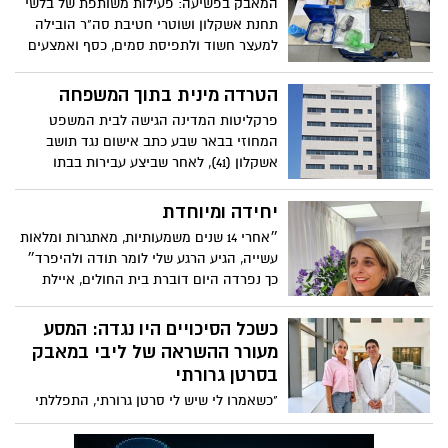
המאבק בפשיעה: פעילות משותפת של בלשי
תחנת אשקלון ושוטרי חטיבת סה"ר הובילה
למעצר חשוד ולתפיסת סמים, כסף ואמצעים
נוספים
הטרדה מינית בתוך המשפחה
פרקליטות המדינה הגישה לבית המשפט
המחוזי בבאר שבע כתב אישום נגד תושב
אשקלון (41), לאחר שביצע עבירות בבתו
הקטינה במשך כחמש שנים, החל מהיותה בת
12.5. בנוסף, נהג באלימות כלפי בת זוגו וילדיו
יחידה ומיוחדת
הקטינים
״אחרי 14 שנים משמעותיות, מאתגרות ומלאות
עשייה, הגיע הרגע שלי לומר תודה ולהיפרד״
כך נפרדה היום דוברת בית החולים, איילת
קידר מעובדי המרכז הרפואי
כשכל הסיכויים היו נגדה: המסע
מעורר ההשראה של ליבי במאבק
בסרטן גרורתי
"כשאמרו לי שיש לי סרטן גרורתי, התפללתי
לקדוש ברוך הוא להיות בבת המצווה של
התאומות שלי" ליבי ספוז'ניקוב (49), דוגמנית