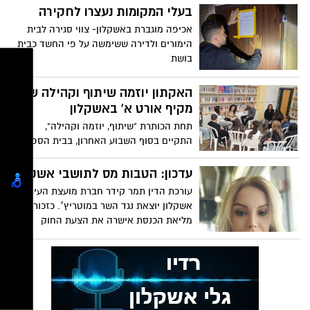
בעלי המקומות נעצרו לחקירה
אכיפה מוגברת באשקלון- צווי סגירה לבית
הימורים ולדירה ששימשה על פי החשד כבית
בושת
האקתון יוזמה שיתוף וקהילה של
מקיף אורט א' באשקלון
תחת הכותרת "שיתוף, יוזמה וקהילה",
התקיים בסוף השבוע האחרון, בבית הספר
מרתון יזמות סוחף, שנועד לרתום את
היצירתיות של התלמידים לטובת מעורבות
עדכון: הטבות מס לתושבי אשקלון
חברתית משמעותית בחטיבת הביניים
עורכת הדין תמר קידר חברת מועצת העיר
ובקהילה
אשקלון יוצאת נגד השר במוטריץ׳. כזכור
מליאת הכנסת אישרה את הצעת החוק
בקריאה ראשונה 24.11.25