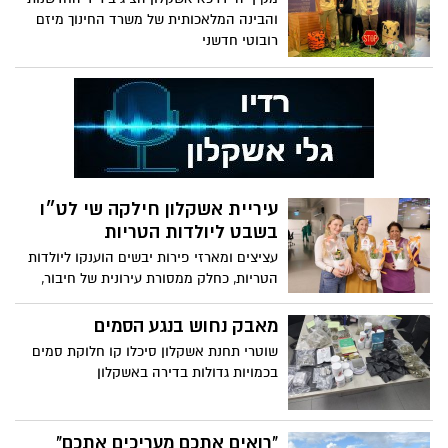
והבינה המלאכותית של משרד החינוך מיזם
רובוטי חדשני
עיריית אשקלון חילקה שי לט״ו
בשבט ליולדות הטריות
עציצים ומארזי פירות יבשים הוענקו ליולדות
הטריות, כחלק ממסורת עירונית של חיבור,
צמיחה וליווי המשפחות מהיום הראשון
מאבק נחוש בנגע הסמים
שוטרי תחנת אשקלון סיכלו קו חלוקת סמים
בכמויות גדולות בדירה באשקלון
"רואים אתכם מעריכים אתכם"