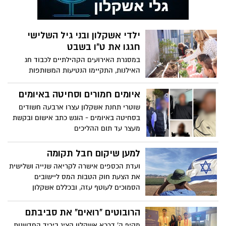
הי"ד, בוגר בית הספר שנרצח ב-7 באוקטובר
במסיבה ברעים
ילדי אשקלון ובני גיל השלישי
חגגו את ט"ו בשבט
במסגרת האירועים הקהילתיים לכבוד חג
האילנות, התקיימו הנטיעות המשותפות
המחברות דורות שונים בעיר
איומים חמורים וסחיטה באיומים
שוטרי תחנת אשקלון עצרו ארבעה חשודים
בסחיטה באיומים - הוגש כתב אישום ובקשת
מעצר עד תום ההליכים
למען שיקום חבל תקומה
ועדת הכספים אישרה לקריאה שנייה ושלישית
את הצעת חוק הטבות המס ליישובים
הסמוכים לעוטף עזה, ובכללם אשקלון
הרובוטים "רואים" את סביבתם
מקיף ה' דרכא אשקלון הציג ביריד החדשנות