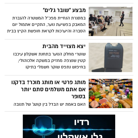
מסוכנים
מבצע "שובר גלים"
במסגרת הנחיית מפכ"ל המשטרה להגברת
המאבק בפשיעת נוער, התקיים אתמול יום
הסברה והיערכות לקראת חופשת הקיץ בבית
הספר מקיף ו' באשקלון, בהובלת משרד
הנוער והשיטור העירוני בתחנת אשקלון
יצא מצוייד מהבית
ובהשתתפות כלל שכבות הלימוד
שוטרי מחלק הנוער בתחנת אשקלון עיכבו
קטין שנצפה מחזיק במשקה אלכוהולי;
בחיפוש נתפס שוקר חשמלי בתיקו
מותג פרטי או מותג מוכר? בדקנו
אם אתם משלמים סתם יותר
בסופר
האם באמת יש הבדל בין קוטג' של תנובה
לקוטג' של המותג הפרטי? האם הגבינה
הצהובה היקרה מצדיקה את המחיר? והאם
משפחה ממוצעת באשדוד יכולה לחסוך אלפי
שקלים בשנה רק באמצעות החלפת חלק
מהמוצרים למותגים פרטיים?