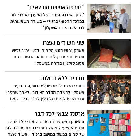
״יש פה אנשים מופלאים״
*נחנך המבנה החדש של המערך הקרדיולוגי
במרכז הרפואי ברזילי – בשורה משמעותית
לבריאות הלב באשקלון*
שני חשודים נעצרו
מאבק נחוש בנגע הסמים: בלשי ימ"ר לכיש
חשפו ותפסו כקילוגרם חומר החשוד כסם
מסוג קוקאין בדירה באשקלון
חרדים ללא גבולות
שוטרי מרחב לכיש פועלים בשעה זו בעיר
אשקלון להשבת הסדר הציבורי, לאחר שמפרי
סדר הגיעו לביתו של קצין צה"ל בכיר, הסיגו
גבול לחצר הבית, נהגו באלימות ושיבשו את
שגרת החיים באזור
ארסנל צבאי לכל דבר
המאבק בפשיעה החמורה: שוטרי ימ"ר לכיש
חשפו אמצעי לחימה, חומרי נפץ וכמות גדולה
של סמים במשק במושב ברכיה - חשוד נעצר