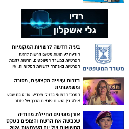
בעיה חדשה לרשויות המקומיות
הודעה לעיתונות מטעם הרשות להגנת
הפרטיות במשרד המשפטים: הרשות להגנת
הפרטיות באזהרה לרשויות המקומיות: אין
סמכות לאכוף עבירות חניה באמצעות שימוש
במצלמות המבוססות על זיהוי לוחיות רישוי
בזכות עשייה מקצועית, מסורה
(LPR)
ומשמעותית
המרכז הרפואי ברזילי מצדיע: עו״ס בת שבע
אילוז בין הנשים פורצות הדרך של פורום
“אחריה״
אורן מצוינים החיילת מהודיה
שכבשה את הרשת והצופים בטקס
המשואות של יום העצמאות 2026