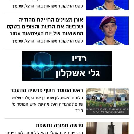
טקס הדלקת המשואות בהר הרצל, שנערך
אמש (שלישי) וחתם את יום הזיכרון לחללי
מערכות ישראל תוך פתיחת חגיגות יום
אורן מצוינים החיילת מהודיה
העצמאות, סיפק השנה לא רק רגעים
שכבשה את הרשת והצופים בטקס
ממלכתיים ומרגשים – אלא גם כוכבת בלתי
המשואות של יום העצמאות 2026
צפויה
טקס הדלקת המשואות בהר הרצל, שנערך
אמש (שלישי) וחתם את יום הזיכרון לחללי
מערכות ישראל תוך פתיחת חגיגות יום
העצמאות, סיפק השנה לא רק רגעים
ממלכתיים ומרגשים – אלא גם כוכבת בלתי
צפויה.
ראש המוסד חשף פרשיה מהעבר
הלוחם מאשקלון שסקרן את העולם: שלוש
שנים לטרגדיה העלומה של איש המוסד מ'
הי"ד
פרשה חמורה נחשפת
פרשיית גניבת אמל"ח מצה"ל וסחר לעבריינים