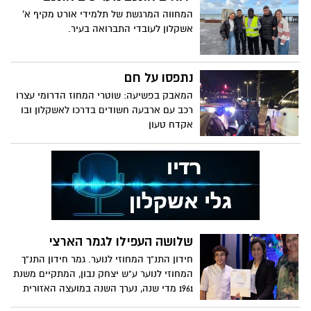
המחווה המרגשת של תלמידי אורט מקיף א'
אשקלון לעובדי התברואה בעיר.
נתפסו על חם
המאבק בפשיעה: שוטרי המחוז הדרומי עצרו
רכב עם ארבעה חשודים בדרכו לאשקלון ובו
אקדח טעון
שלושה העפילו לגמר הארצי
חידון התנ"ך המחוזי לנוער. גמר חידון התנ"ך
המחוזי לנוער ע"ש יצחק נבון, המתקיים משנת
1961 מדי שנה, נערך השנה במועצה האזורית
באר טוביה.