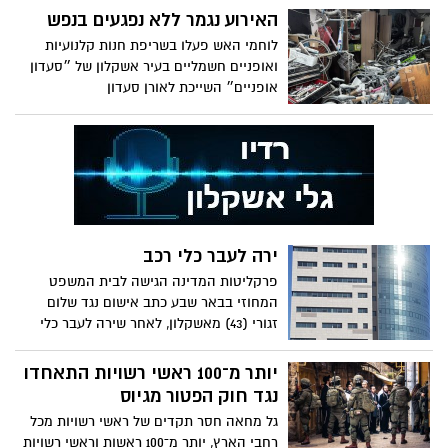
שנתיים וחצי אחרי, בת שבע אילוז נעה בין
האירוע נגמר ללא נפגעים בנפש
כאב תהומי לבחירה עיקשת בחיים: "כל מעשה
לוחמי האש פעלו בשריפת חנות קלנועיות
חסד לזכרו הוא ממתק לנפש שלו"
ואופניים חשמליים בעיר אשקלון של ״סעדון
אופניים״ השייכת לאורן סעדון
ירה לעבר כלי רכב
פרקליטות המדינה הגישה לבית המשפט
המחוזי בבאר שבע כתב אישום נגד שלום
זגורי (43) מאשקלון, לאחר שירה לעבר כלי
רכב באזור מגורים באשקלון.
יותר מ־100 ראשי רשויות התאחדו
נגד חוק הפטור מגיוס
גל מחאה חסר תקדים של ראשי רשויות מכל
רחבי הארץ, יותר מ־100 ראשות וראשי רשויות