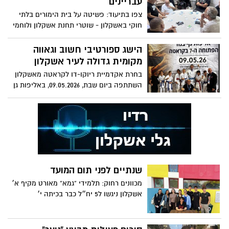
עבריינים״
צפו בתיעוד: פשיטה על בית הימורים בלתי
חוקי באשקלון - שוטרי תחנת אשקלון ולוחמי
חטיבת סה"ר איתרו מקום ששימש להימורים,
תפסו כסף ועיכבו מספר מעורבים לחקירה
הישג ספורטיבי חשוב וגאווה
מקומית גדולה לעיר אשקלון
בחרת אקדמיית ריוקו-דו לקראטה מאשקלון
השתתפה ביום שבת, 09.05.2026, באליפות גן
יבנה שהתקיימה תחת התאחדות הקראטה
בישראל, וחזרה עם הישגים מרשימים במיוחד:
מדליית זהב, חמש מדליות כסף, מדליית ארד
ומקום 7 בקומיטה
שנתיים לפני תום המועד
מכוונים רחוק: תלמידי “גמא” מאורט מקיף א׳
אשקלון ניגשו ל5 יח״ל כבר בכיתה י׳