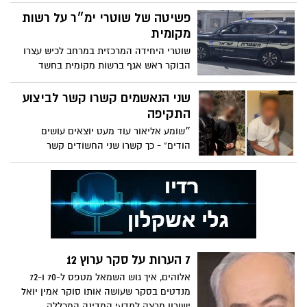
פשיטה של שוטרי ימ״ר על רשות
מקומית
שוטרי היחידה המרכזית במרחב לכיש עצרו
הבוקר ראש אגף ברשות מקומית בחשד
לסחיטה באיומים וקבלת דבר במרמה
שני הנאשמים קשרו קשר לביצוע
התקיפה
״שומע אליאור עוד מעט יוצאים עושים
הודים" - כך קשרו שני החשודים קשר
לתקיפת הקורבנות ממוצא הודי
7 הערות על סקר ערוץ 12
אלוהים, איך גוש השמאל מטפס ל-70 ו-72
מנדטים בסקר שעושה אותו סוקר אמין יואל
ישורון מרצה למדעי המדינה המכללה