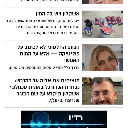
האקדמית אשקלון
אשקלון ויש בה המון
פעילות ממוקדת של שוטרי תחנת אשקלון נגד
סחר בסמים - נתפסו חומרים החשודים
כסמים בכמות גדולה ונעצר חשוד
הפעם החלטתי לא לכתוב על
פוליטיקה — אלא על המוח
האנושי
בדרך כלל טורי עוסקים במאבקים פוליטיים,
בכוח, בהחלטות ובמחירים החברתיים שלהן.
הפעם בחרתי לעצור — ולהתמקד במקום
מנציחים את אליה על המגרש:
שבו כל החלטה מתחילה: המוח האנושי
נבחרת הכדורגל באמית טכנולוגי
אשקלון תיקרא על שם הבוגר
שנרצח ב-7/10
נבחרת הכדורגל של בית החינוך אמית טכנולוגי
אשקלון החלה את אימוניה לשנת הלימודים
הנוכחית (תשפ"ו), כשהיא נושאת עמה
שליחות מיוחדת: הנצחת זכרו של אליה אילוז