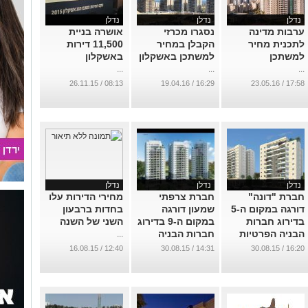
נדלן
נדלן
נדלן
ערבות מדינה
נסגרו מכרזי
אושרה בניית
לתכנית מחיר
הקבלן במחיר
11,500 דירות
למשתכן
למשתכן באשקלון
באשקלון
...
...
...
08:13 / 26.11.15
16:29 / 19.04.16
17:58 / 23.05.16
נדלן
נדלן
נדלן
חברת "דונה"
חברת צרפתי
מחירי הדירות עלו
דורגה במקום ה-5
שמעון דורגה
בחדות ברבעון
בדירוג חברות
במקום ה-9 בדירוג
השני של השנה
הבניה הפרטיות
חברות הבניה
...
של CofaceBdi
הפרטיות של
12:40 / 16.08.15
14:31 / 30.08.15
16:20 / 30.08.15
CofaceBdi
...
...