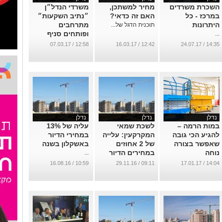
השכרת משרדים
מחיר למשתכן,
משרדי הנדל״ן
במרכז - כל
האם זה כדאי?
״נתיב השקעות״
היתרונות
מתרחבים
תוכנית הדגל של...
ופותחים סניף
...
חדש נוסף
12:58 / 07.03.17
12:42 / 16.03.17
14:35 / 24.07.17
בשכונת שמשון
באשקלון
...
נדלן
נדלן
נדלן
במות הרמה –
לשכת שמאי
עליה של 13%
להגיע הכי גובה
המקרקעין: עלייה
במחירי הדיור
שאפשר בצורה
של 2 אחוזים
באשקלון בשנה
נוחה
במחירים הדיור
...
באשקלון ברבעון
...
10:59 / 16.08.16
09:11 / 29.11.16
14:04 / 17.01.17
האחרון
...