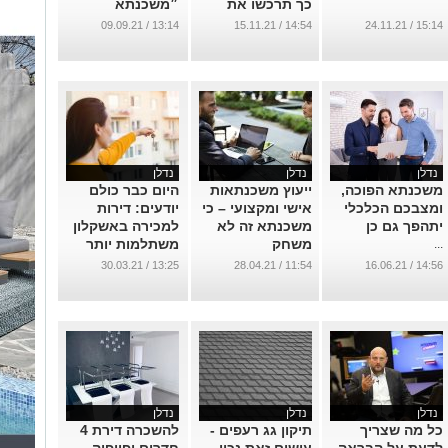
כך תרכשו את
״משכנתא
הנכס הבא שלכם
מאושרת״, כבר
13:14 / 09.09.21
14:54 / 15.11.21
15:14 / 24.11.21
15 שנה
...
...
נדלן
נדלן
נדלן
משכנתא הפוכה,
ייעוץ משכנתאות
היום כבר כולם
ומצבכם הכלכלי
אישי ומקצועי – כי
יודעים: דירות
יתהפך גם כן
משכנתא זה לא
למכירה באשקלון
משחק
משתלמות יותר
...
ממקבילותיהן
...
13:25 / 30.03.21
11:54 / 28.04.21
14:56 / 16.06.21
במרכז
...
נדלן
נדלן
נדלן
כל מה שצריך
תיקון גג רעפים -
להשכרה דירת 4