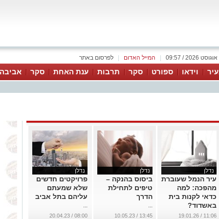
|
המייל האדום
|
לפרסום באתר
יר
וידאו
ספורט
סקר
תרבות
ענת האחת
סקר
אביבה 
נדלן
נדלן
נדלן
עיר הנמל שעוברת
ביסוס בהנקה –
פרויקטים חדשים
מהפכה: למה
טיפים לתחילת
שלא שמעתם
כדאי לקנות בית
הדרך
עליהם בתל אביב
באשדוד?
...
...
...
08:00 / 20.04.23
13:45 / 10.05.23
11:06 / 19.01.26