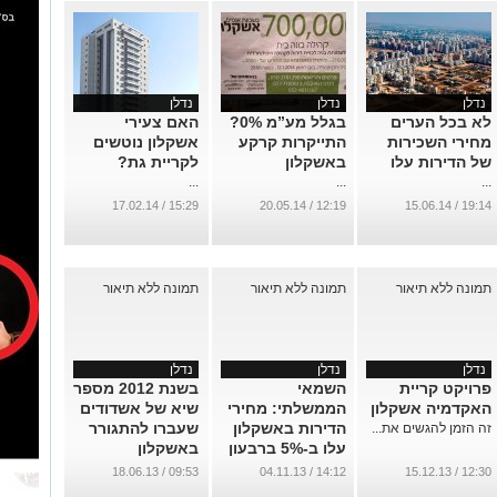
נדלן
נדלן
נדלן
לא בכל הערים
בגלל מע”מ 0%?
האם צעירי
מחירי השכירות
התייקרות קרקע
אשקלון נוטשים
של הדירות עלו
באשקלון
לקריית גת?
...
...
...
15:29 / 17.02.14
12:19 / 20.05.14
19:14 / 15.06.14
נדלן
נדלן
נדלן
פרויקט קריית
השמאי
בשנת 2012 מספר
האקדמיה אשקלון
הממשלתי: מחירי
שיא של אשדודים
הדירות באשקלון
שעברו להתגורר
זה הזמן להגשים את...
עלו ב-5% ברבעון
באשקלון
...
...
09:53 / 18.06.13
14:12 / 04.11.13
12:30 / 15.12.13