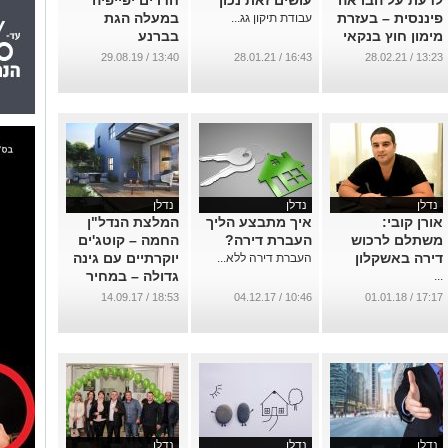
לדעת על הבראה
עושים זאת נכון
חדרים יפייפיה
פיננסית – בעזרת
במעלה הגת
עבודת תיקון גג...
מימון חוץ בנקאי
בברנע
...
...
13:40 / 29.08.19
16:43 / 28.01.21
13:23 / 28.02.21
נדלן
נדלן
נדלן
אורן קובי:
איך מתבצע הליך
המלצת הנדל"ן
משתלם לרכוש
העברת דירה?
החמה – קוטג'ים
דירה באשקלון
יוקרתיים עם גינה
העברת דירה ללא...
גדולה – במחיר
...
מציאה
18:53 / 14.09.17
10:46 / 04.12.17
17:17 / 01.01.18
...
נדלן
נדלן
נדלן