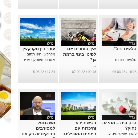
נדלן
נדלן
נדלן
סלעית נדל"ן
איך בוחרים יזם
עורך דין מקרקעין
לפינוי בינוי ברמת
מקרקעין הינו תחום
גן?
סלעית הינה ח...
משפטי העוסק במכיר...
...
17:34 / 15.06.22
09:48 / 07.09.22
18:28 / 06.03.23
נדלן
נדלן
נדלן
בדק בית – מתי זה
רכישת ידע
משכנתא
נחוץ?
והיכרות עם
למסורבים
היזמים המובילים:
בבנקים זה רק עם
לאחר שמסיימים ע...