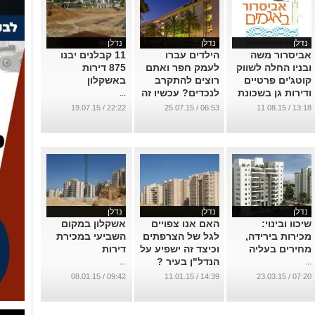
נדלן
נדלן
נדלן
אביסרור משה
הילדים עברו
11 קבלנים יבנו
ובניו החלה לשווק
לעמק חפר ואתם
875 דירות
קוטג'ים פרטיים
רוצים להתקרב
באשקלון
ודירות גן בשכונת
לנכדים? עכשיו זה
...
"אגמים"
זול יותר
22:22 / 19.07.15
06:53 / 25.07.15
13:18 / 11.08.15
...
...
נדלן
נדלן
נדלן
שיכוו ובינוי:
האם אנו צפויים
אשקלון במקום
מכירות בירידה,
לגל של הצרפתים
השביעי במכירת
מחירים בעליה
וכיצד זה ישפיע על
דירות
הנדל"ן בעיר ?
...
...
...
09:42 / 08.01.15
14:39 / 11.01.15
07:20 / 23.03.15