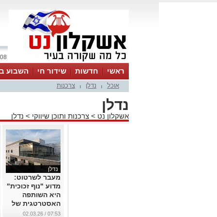
08 אוגוסט 2026 / 09:57
ראשי
חדשות
שידור חי
השבוע בע
אוכל
נדלן
צרכנות
|
|
נדלן
אשקלון נט
>
צרכנות ותוכן שיווקי
>
נדלן
נדלן
מעבר לשרטוט:
מדוע "נוף זכוכית"
היא השותפה
האסטרטגית של
אדריכלים
07:53 / 02.03.26