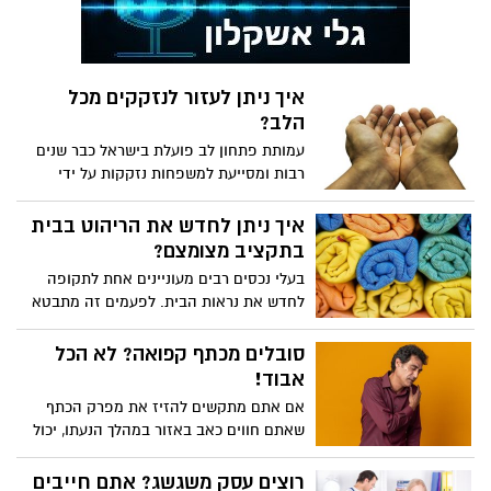
איך ניתן לעזור לנזקקים מכל
הלב?
עמותת פתחון לב פועלת בישראל כבר שנים
רבות ומסייעת למשפחות נזקקות על ידי
העברת סלי מזון מדי שבוע למשפחות שהופנו
לעמותה, על ידי מחלקות הרווחה בעיריות
איך ניתן לחדש את הריהוט בבית
השונות.
בתקציב מצומצם?
בעלי נכסים רבים מעוניינים אחת לתקופה
לחדש את נראות הבית. לפעמים זה מתבטא
על ידי שיפוץ מינורי בבית כמו התקנת
פרקטים או שבירת קיר מסוים. לעיתים זה
סובלים מכתף קפואה? לא הכל
מתבטא בחידוש של הרהיטים השונים כדי
אבוד!
ליצור מראה חדש לחלוטין.
אם אתם מתקשים להזיז את מפרק הכתף
שאתם חווים כאב באזור במהלך הנעתו, יכול
להיות שאתם סובלים מתסמונת הכתף
הקפואה. מדובר בתופעה שנפוצה יותר בקרב
רוצים עסק משגשג? אתם חייבים