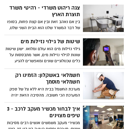
האתר שיוקם יהיה ידידותי, מושך וקל לתפעול,
צגה ריהוט משרדי - רהיטי משרד
והכי חשוב – מתאים לצרכי העסק.
תוצרת הארץ
בין אם נאהב זאת ובין אם קצת פחות, בסופו
של דבר המשרד שלנו הוא הבית השני שלנו,
בו אנחנו נמצאים חלק ניכר מהיום שלנו.
כפועל יוצא מכך, חשוב שנרגיש בנוח בסביבת
שיטות של גילוי נזילות מים
העבודה שלנו, הן מבחינה פיזית והן מבחינת
גילוי נזילות מים הוא עולם ומלואו. ישנן שיטות
הנגישות לציוד הדרוש לביצוע עבודתנו. כך,
שונות לגילוי נזילות מים, אשר מתבססות על
נוחות מקסימלית ונראות ייצוגית ומכובדת,
כלים טכנולוגיים שונים ומאפשרים להגיע
מתחילה בצגה ריהוט משרדי
לתוצאות איכותיות, וכמובן על-אנושיות.
במאמר זה, נעסוק בגילוי נזילות מים
חשמלאי באשקלון: הזמינו רק
באמצעות מצלמה תרמית, כלי לאיתור נזילות
חשמלאי מוסמך
על ידי גז וכמובן כלים שונים לאיתור על ידי
מערכת החשמל בבית היא ללא צל של ספק
סאונד. ניגש אל כל השיטות ונעסוק בהן.
המערכת הכי חשובה. מהסיבה הזאת יהיה
עליכם להיות תמיד עם היד על הדופק על מנת
לוודא את תקינותה. אם מערכת החשמל לא
איך לבחור מכשיר מעקב לרכב - 3
תהיה תקינה, כתוצאה מכך עלולות להיות
טיפים מצוינים
בעיות רבות. לכן לא פעם תמצאו את עצמכם
מכשירי מעקב משמשים אנשים רבים מסיבות
מזמינים חשמלאי באשקלון על מנת שיבצע
שונות: מערכת יחסים רעועה בין בני זוג, רצון