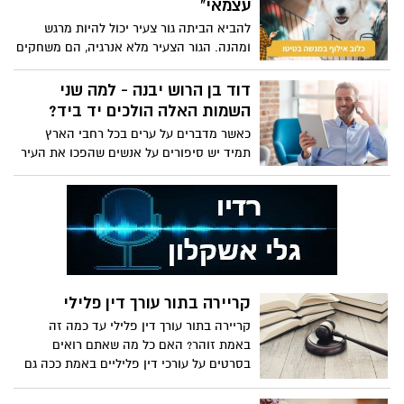
עצמאי"
אישית. טיולים כאלו לרוב מאורגנים בקבוצות
לעצמכם. המדריך הבא נכתב על מנת שתוכלו
ע"י גופים העוסקים בתחום, וניתן בקלות לברר
להביא הביתה גור צעיר יכול להיות מרגש
לדעת איך לתכנן כמו שצריך השקעות
פרטים ולהצטרף לטיולים כאלו. הטיולים
ומהנה. הגור הצעיר מלא אנרגיה, הם משחקים
אלטרנטיביות. כך תמצאו את עצמם מוציאים
מתקיימים לכל אורך השנה.
חזק והם מתרפקים חזק. אהבת הגור
מהלימון לימונדה ומרוויחים כמה שרק אפשר.
לבעליהם גורמת להם לרצות. זהו סימן מצוין,
דוד בן הרוש יבנה - למה שני
לא תרצו לשים את הכסף שלכם במקום
שכן הבעלים בחר את הגור הזה להראות
השמות האלה הולכים יד ביד?
שאתם יודעים מראש שהוא לא מקום יציב.
לעצמו כמנהיג החבורה, והבחור הקטן הזה
היציבות היא פרמטר שעליו אין מקום
כאשר מדברים על ערים בכל רחבי הארץ
יודע כיצד להמשיך את מסורת הציד
להתפשרויות.
תמיד יש סיפורים על אנשים שהפכו את העיר
המשפחתית, להגנה, כזקיף ואף להדריך את
למה שהיא.
צייד כשהם עוברים ביער.
קריירה בתור עורך דין פלילי
קריירה בתור עורך דין פלילי עד כמה זה
באמת זוהר? האם כל מה שאתם רואים
בסרטים על עורכי דין פליליים באמת ככה גם
במציאות? מהם התכונות הנדרשות מאדם
בשביל להיות עורך דין פלילי מקצועי? כל מה