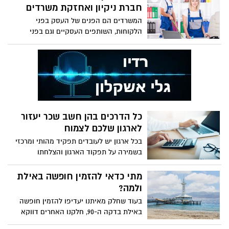
נשים ולרוב היא תתפתח לאחר גיל 40. ישנם
חברת ניקיון ואחזקת משרדים
כמובן גורמים נוספים העשויים לגרום לכתף
המשרדים הם הפנים של העסק בפני
הקפואה להתרחש. אך אל דאגה לא הכל
הלקוחות, השותפים העסקיים וגם בפני
אבוד, ישנם גם טיפולים שיכולים לעזור לכם
העובדים. כדי להבטיח שהעסק שלכם ישגשג
לחזור לשגרה.
גם המשרד שלכם חייב לשדר הצלחה, סדר
ואלגנטיות.
כל הדרכים בהן חשב שכר יעזור
לארגון שלכם לצמוח
בכל ארגון יש לעובדים תפקיד מהותי ומרכזי
בשמירה על תפקוד הארגון והצלחתו
העתידית. יש לזכור כי לעובדים ישנן זכויות
המעוגנות בחוק ועל המעסיק לעמוד בהן ללא
מתי כדאי להזמין חופשה באילת
דופי. תשלום שכר שאינו נעשה כשורה לא רק
ולמה?
יפגום בתפקודו של העובד, בשל אי-שביעות
בעוד שחלק מאיתנו יעדיפו להזמין חופשה
רצון, אלא גם עשוי להוביל לתביעות משפטיות
באילת בדקה ה-90, חלקנו האחרים דווקא
של ממש אשר עלולות להסתיים בהוצאות
יעדיפו להזמין חופשות באילת מראש. אם
רבות לארגון. כדי להימנע מכך על כל ארגון