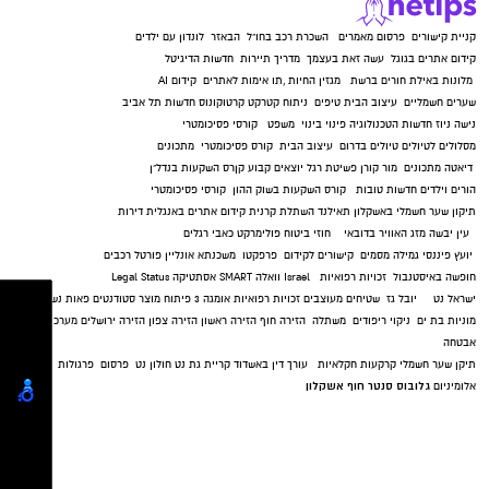
קניית קישורים
פרסום מאמרים
השכרת רכב בחו"ל
הבאזר
לונדון עם ילדים
קידום אתרים בגוגל
עשה זאת בעצמך
מדריך תיירות
חדשות הדיגיטל
מלונות באילת
חורים ברשת
מגזין החיות
,
תו אימות לאתרים
קידום AI
שערים חשמליים
עיצוב הבית
טיפים
ניתוח קטרקט
קרטוקונוס
חדשות תל אביב
נישה ניוז
חדשות הטכנולוגיה
פינוי בינוי
משפט
קורסי פסיכומטרי
מסלולים לטיולים
טיולים בדרום
עיצוב הבית
קורס פסיכומטרי
מתכונים
דיאטה
מתכונים
מור קורן
פשיטת רגל
יוצאים קבוע
קןרס השקעות בנדל"ן
הורים וילדים
חדשות טובות
קורס השקעות בשוק ההון
קורסי פסיכומטרי
תיקון שער חשמלי באשקלון
תאילנד
השתלת קרנית
קידום אתרים באנגלית
דירות
עין יבשה
מזג האוויר בדובאי
חוזי ביטוח
פולימרקט
כאבי רגלים
יועץ פיננסי
גמילה מסמים
קישורים לקידום
פרפקטו
משכנתא אונליין
פורטל רכבים
חופשה באיסטנבול
זכויות רפואיות
Israel
וואלה SMART
אסתטיקה
Legal Status
ישראל נט
יובל גז
שטיחים מעוצבים
זכויות רפואיות
אומגה 3
פיתוח מוצר
סטודנטים
פאות נשים
מוניות בת ים
ניקוי ריפודים
משתלה
הזירה חוף
הזירה ראשון
הזירה צפון
הזירה ירושלים
מערכות
אבטחה
תיקן שער חשמלי
קרקעות חקלאיות
עורך דין באשדוד
קריית גת נט
חולון נט
פרסום
פרגולות
גלובוס סנטר חוף אשקלון
אלומיניום