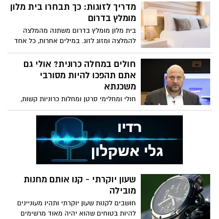
אתם עומדים לצאת לנפוש בעיר הדרומית
מדריך לזוגות: כך תבחרו בית מלון
לעבוד אל מול אדם שתפקידו לחשב את שכר
ביותר בארץ, השורות הבאות עבורכם. הנה
מומלץ בדרום
העובדים ולשמור על כל הזכויות הללו
כמה טיפים ודגשים שאולי לא ידעתם.
באדיקות.
בית מלון מומלץ בדרום משתנה מהמלצה
להמלצה ומזוג לזוג. במילים אחרות, כל אחד
ואחת מאיתנו יצטרכו המלצה שונה לבית מלון
בדרום, בצפון או במרכז. זאת, מאחר שכל זוג
חולים במחלה כרונית? אולי גם
אוהב את הנופש שלו בצורה קצת אחרת. אז
אתם תהפכו להיות מסורבי
אם אתם מתכננים נופש באילת לזוג או בדרום
משכנתא
הארץ איפשהו, הכנו עבורכם מדריך מלא
חולי ומחלימי סרטן ומחלות כרוניות קשות,
לבחירת מלון לזוג בדרום.
כגון: איידס, אפילפסיה, מחלות ריאה, סיסטיק
פיברוזיס, טרשת נפוצה, מחלות לב, כבד
וכליות, מטופלים בדיאליזה ומחלימים
מאירועים מוחיים, עלולים להיתקל לרוב
בבעיות בקבלת משכנתא, דבר זה עלול לפגוע
באופן משמעותי בלווה.
שעון יוקרתי - קנו אותם מחנות
מובילה
חושבים לקנות שעון יוקרתי ותהיו מעוניינים
להיות בטוחים שהוא יהיה מאוד מרשימים