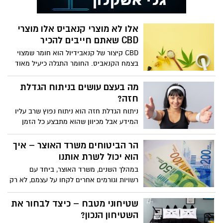
הטלפון הנייד או המחשב. ועדיין, ישנו דבר
אחד שיש לשים לב אליו כאשר רוכבים על
אלו לא מוצרי קנאביס אלו מוצרי
קורקינט והוא עניין הבטיחות.
CBD שאתם חייבים להכיר
CBD קיצור של קנאבידיול הוא חומר שמצוי
בצמח הקנאביס. החומר התגלה כיעיל מאוד
לצורך טיפול במגוון רחב של טיפולים רפואיים
ומחלות שונות במדינות שונות. בכל מדינות
מה בעצם עושים בניתוח הגדלת
האיחוד האירופאי ניתן לרכוש בצורה קלה
חזה?
מוצרי CBD וכיום ניתן למצוא את המוצרים
ניתוח הגדלת חזה הוא ניתוח נפוץ שרב עליו
הללו גם בישראל.
המידע אבל מכיוון שהוא מתבצע כל הזמן
בטכנולוגיות חדשות שמחליפות את הישנות,
מומלץ תמיד להתעדכן במידע עכשווי עליו.
הר הביטוחים משרד האוצר – איך
כשרוצים לדעת בדיוק במה זה כרוך ומה
הוא יכול לשרת אותנו
משתילים כדי לקבל את המראה הנשי והיפה
במהלך השנים, משרד האוצר, ביחד עם
מומלץ לפנות רק למי שבאמת מוסמך לתת לכן
רשויות וגורמים אחרים לקחו על עצמם, לא רק
את המידע הזה כדי להבין טוב יותר מהם
התפקיד של ניהול כספי המדינה, אלא גם
בעצם השתלים ומה חשוב לדעת עליהם. אתר
תפקידים נוספים, כמו למשל, חינוך הציבור
שטיחוני מטבח – כיצד לבחור את
כזה הוא מדיקו, אתר שבו רק רופאים ואנשי
להתנהלות כלכלית נכונה וכן לשמור על הכסף
השטיחון הנכון?
מקצוע בתחום נותנים מידע ומוסמכים לענות
שלהם בצורה חכמה ויעילה. זאת על מנת